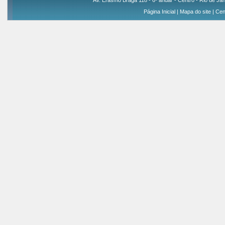
Av. Erasmo Braga 118 - 6º andar - Centro - Rio de Jan
Página Inicial
|
Mapa do site
|
Cen