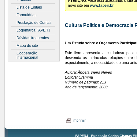
ATENÇÃO
: Você está acessando o site 
novo site em
www.faperj.br
Lista de Editais
Formulários
Prestação de Contas
Cultura Política e Democracia P
Logomarca FAPERJ
Dúvidas frequentes
Um Estudo sobre o Orçamento Participat
Mapa do site
Este livro apresenta a cuidadosa pesqu
Cooperação
Internacional
desvenda as intrincadas relações entre d
especialmente, a necessidade de uma artic
Autora: Ângela Vieira Neves
Editora: Gramma
Número de páginas: 213
Ano de lançamento: 2008
Imprimir
FAPERJ - Fundação Carlos Chagas Fil