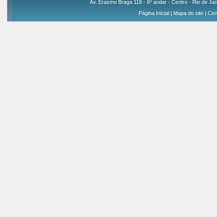
Av. Erasmo Braga 118 - 6º andar - Centro - Rio de Jan
Página Inicial
|
Mapa do site
|
Cen