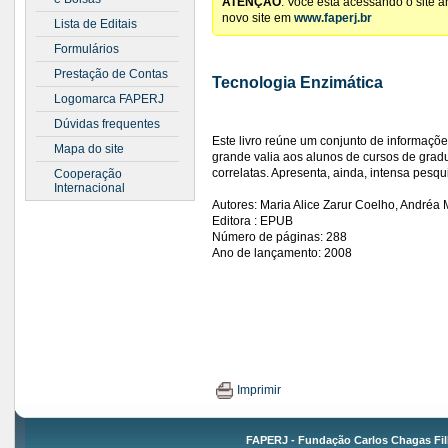
ATENÇÃO
: Você está acessando o site 
novo site em
www.faperj.br
Lista de Editais
Formulários
Prestação de Contas
Tecnologia Enzimática
Logomarca FAPERJ
Dúvidas frequentes
Este livro reúne um conjunto de informaçõ
Mapa do site
grande valia aos alunos de cursos de grad
correlatas. Apresenta, ainda, intensa pesqu
Cooperação
Internacional
Autores: Maria Alice Zarur Coelho, Andréa
Editora : EPUB
Número de páginas: 288
Ano de lançamento: 2008
Imprimir
FAPERJ - Fundação Carlos Chagas Fil