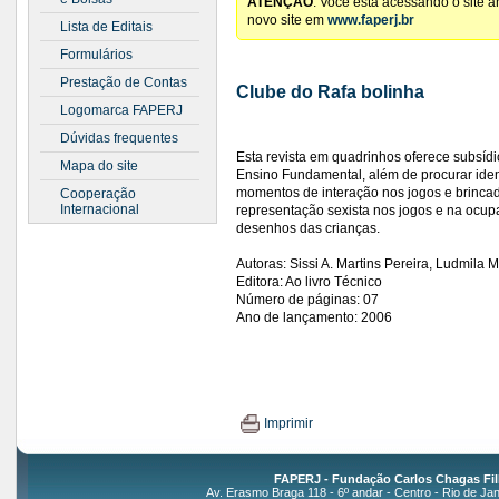
ATENÇÃO
: Você está acessando o site 
novo site em
www.faperj.br
Lista de Editais
Formulários
Prestação de Contas
Clube do Rafa bolinha
Logomarca FAPERJ
Dúvidas frequentes
Esta revista em quadrinhos oferece subsídi
Mapa do site
Ensino Fundamental, além de procurar ident
momentos de interação nos jogos e brincad
Cooperação
Internacional
representação sexista nos jogos e na ocup
desenhos das crianças.
Autoras: Sissi A. Martins Pereira, Ludmila 
Editora: Ao livro Técnico
Número de páginas: 07
Ano de lançamento: 2006
Imprimir
FAPERJ - Fundação Carlos Chagas Fil
Av. Erasmo Braga 118 - 6º andar - Centro - Rio de Jan