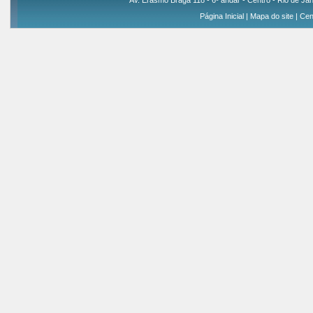
Av. Erasmo Braga 118 - 6º andar - Centro - Rio de Jan
Página Inicial
|
Mapa do site
|
Cen