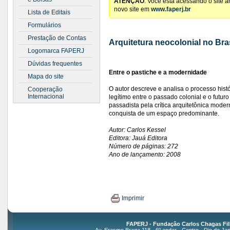
ATENÇÃO
: Você está acessando o site 
novo site em
www.faperj.br
Lista de Editais
Formulários
Prestação de Contas
Arquitetura neocolonial no Bras
Logomarca FAPERJ
Dúvidas frequentes
Entre o pastiche e a modernidade
Mapa do site
O autor descreve e analisa o processo hist
Cooperação
Internacional
legítimo entre o passado colonial e o futur
passadista pela crítica arquitetônica moder
conquista de um espaço predominante.
Autor: Carlos Kessel
Editora: Jauá Editora
Número de páginas: 272
Ano de lançamento: 2008
Imprimir
FAPERJ - Fundação Carlos Chagas Fil