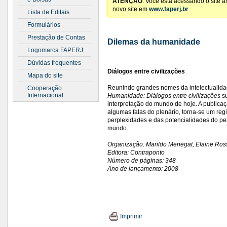
ATENÇÃO
: Você está acessando o site 
novo site em
www.faperj.br
Lista de Editais
Formulários
Prestação de Contas
Dilemas da humanidade
Logomarca FAPERJ
Dúvidas frequentes
Diálogos entre civilizações
Mapa do site
Reunindo grandes nomes da intelectualida
Cooperação
Internacional
Humanidade: Diálogos entre civilizações
su
interpretação do mundo de hoje. A publicaç
algumas falas do plenário, torna-se um regi
perplexidades e das potencialidades do p
mundo.
Organização: Marildo Menegat, Elaine Rosse
Editora: Contraponto
Número de páginas: 348
Ano de lançamento: 2008
Imprimir