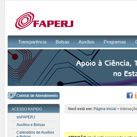
Transparência
Bolsas
Auxílios
Programas
Você está em:
Página Inicial
> Interseçõ
ACESSO RÁPIDO
sisFAPERJ
Auxílios e Bolsas
Calendário de Auxílios
e Bolsas