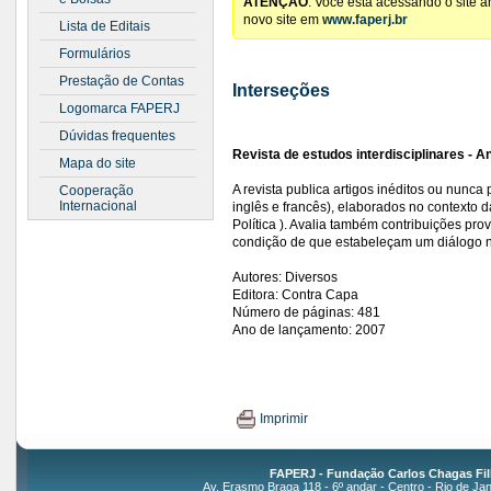
ATENÇÃO
: Você está acessando o site 
novo site em
www.faperj.br
Lista de Editais
Formulários
Prestação de Contas
Interseções
Logomarca FAPERJ
Dúvidas frequentes
Revista de estudos interdisciplinares - 
Mapa do site
A revista publica artigos inéditos ou nun
Cooperação
Internacional
inglês e francês), elaborados no contexto 
Política ). Avalia também contribuições pr
condição de que estabeleçam um diálogo ní
Autores: Diversos
Editora: Contra Capa
Número de páginas: 481
Ano de lançamento: 2007
Imprimir
FAPERJ - Fundação Carlos Chagas Fil
Av. Erasmo Braga 118 - 6º andar - Centro - Rio de Jan