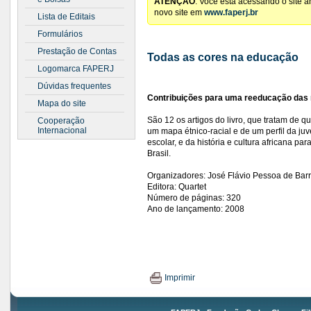
ATENÇÃO
: Você está acessando o site 
novo site em
www.faperj.br
Lista de Editais
Formulários
Prestação de Contas
Todas as cores na educação
Logomarca FAPERJ
Dúvidas frequentes
Contribuições para uma reeducação das r
Mapa do site
São 12 os artigos do livro, que tratam de 
Cooperação
Internacional
um mapa étnico-racial e de um perfil da ju
escolar, e da história e cultura africana p
Brasil.
Organizadores: José Flávio Pessoa de Barr
Editora: Quartet
Número de páginas: 320
Ano de lançamento: 2008
Imprimir