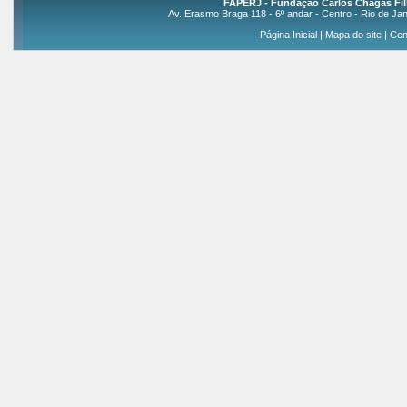
FAPERJ - Fundação Carlos Chagas Fil
Av. Erasmo Braga 118 - 6º andar - Centro - Rio de Jan
Página Inicial
|
Mapa do site
|
Cen