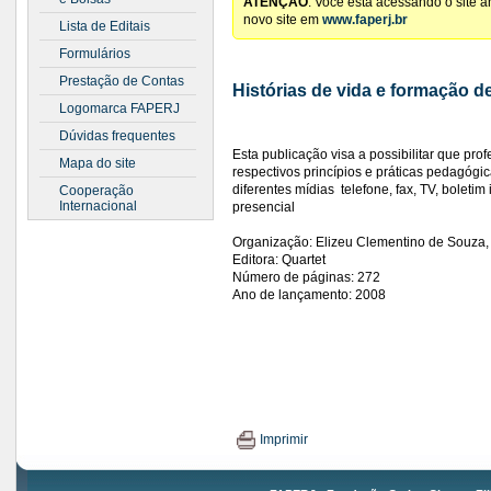
ATENÇÃO
: Você está acessando o site 
novo site em
www.faperj.br
Lista de Editais
Formulários
Prestação de Contas
Histórias de vida e formação d
Logomarca FAPERJ
Dúvidas frequentes
Esta publicação visa a possibilitar que pr
Mapa do site
respectivos princípios e práticas pedagógi
diferentes mídias  telefone, fax, TV, bol
Cooperação
Internacional
presencial
Organização: Elizeu Clementino de Souza,
Editora: Quartet
Número de páginas: 272
Ano de lançamento: 2008
Imprimir