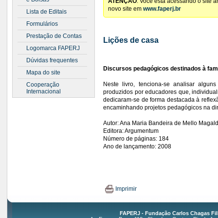
ATENÇÃO
: Você está acessando o site 
novo site em
www.faperj.br
Lista de Editais
Formulários
Prestação de Contas
Lições de casa
Logomarca FAPERJ
Dúvidas frequentes
Discursos pedagógicos destinados à famíl
Mapa do site
Neste livro, tenciona-se analisar algun
Cooperação
Internacional
produzidos por educadores que, individual
dedicaram-se de forma destacada à reflexão
encaminhando projetos pedagógicos na dir
Autor: Ana Maria Bandeira de Mello Magald
Editora: Argumentum
Número de páginas: 184
Ano de lançamento: 2008
Imprimir
FAPERJ - Fundação Carlos Chagas Fil