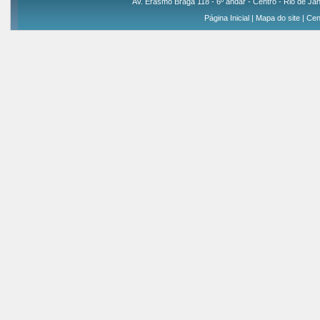
Av. Erasmo Braga 118 - 6º andar - Centro - Rio de Jan
Página Inicial
|
Mapa do site
|
Cen