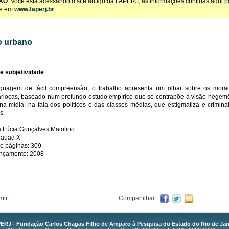
ÃO
: Você está acessando o site antigo da FAPERJ, as informações contidas aqui 
te em
www.faperj.br
 urbano
 e subjetividade
guagem de fácil compreensão, o trabalho apresenta um olhar sobre os mora
ariocas, baseado num profundo estudo empírico que se contrapõe à visão hegem
na mídia, na fala dos políticos e das classes médias, que estigmatiza e crimina
s.
a Lúcia Gonçalves Maiolino
Mauad X
e páginas: 309
ançamento: 2008
mir
Compartilhar:
ERJ - Fundação Carlos Chagas Filho de Amparo à Pesquisa do Estado do Rio de Jan