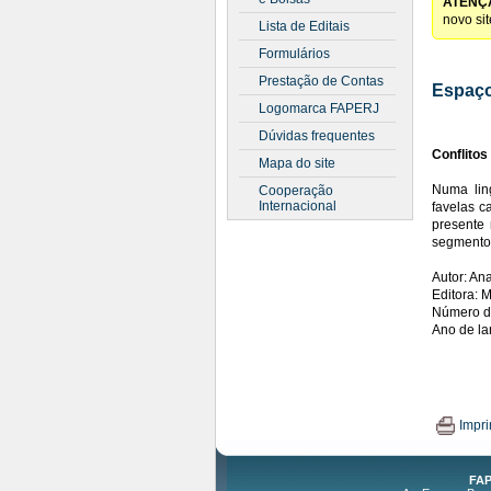
ATENÇ
novo si
Lista de Editais
Formulários
Prestação de Contas
Espaço
Logomarca FAPERJ
Dúvidas frequentes
Conflitos
Mapa do site
Numa lin
Cooperação
Internacional
favelas c
presente 
segmento
Autor: An
Editora: 
Número d
Ano de l
Impri
FAP