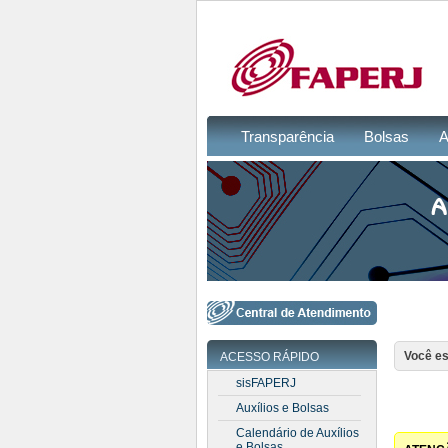
Transparência
Bolsas
A
Você es
ACESSO RÁPIDO
sisFAPERJ
Auxílios e Bolsas
Calendário de Auxílios
e Bolsas