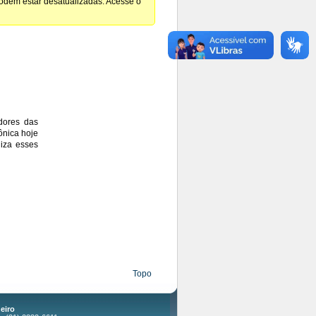
podem estar desatualizadas. Acesse o
dores das
ônica hoje
liza esses
Topo
eiro