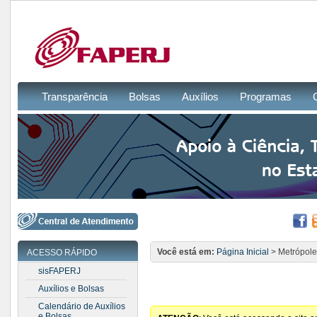
Transparência
Bolsas
Auxílios
Programas
Você está em:
Página Inicial
> Metrópol
ACESSO RÁPIDO
sisFAPERJ
Auxílios e Bolsas
Calendário de Auxílios
e Bolsas