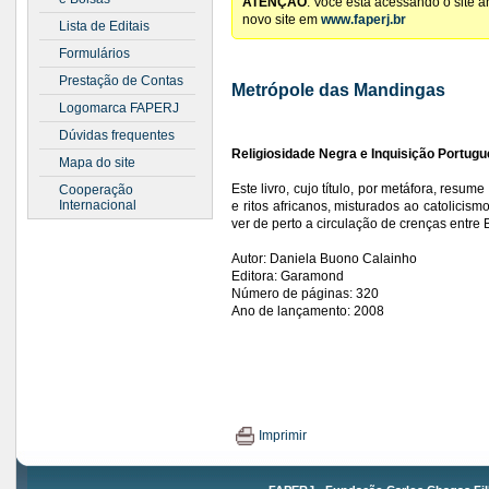
ATENÇÃO
: Você está acessando o site 
novo site em
www.faperj.br
Lista de Editais
Formulários
Prestação de Contas
Metrópole das Mandingas
Logomarca FAPERJ
Dúvidas frequentes
Religiosidade Negra e Inquisição Portug
Mapa do site
Este livro, cujo título, por metáfora, res
Cooperação
Internacional
e ritos africanos, misturados ao catolicism
ver de perto a circulação de crenças entre Br
Autor: Daniela Buono Calainho
Editora: Garamond
Número de páginas: 320
Ano de lançamento: 2008
Imprimir