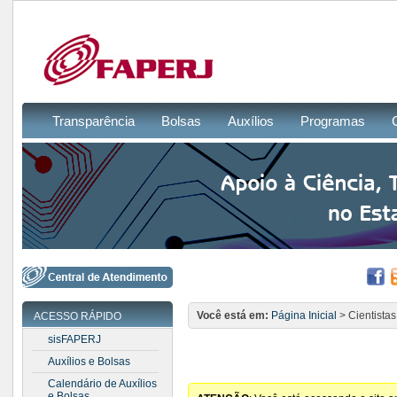
Transparência
Bolsas
Auxílios
Programas
Você está em:
Página Inicial
> Cientista
ACESSO RÁPIDO
sisFAPERJ
Auxílios e Bolsas
Calendário de Auxílios
e Bolsas