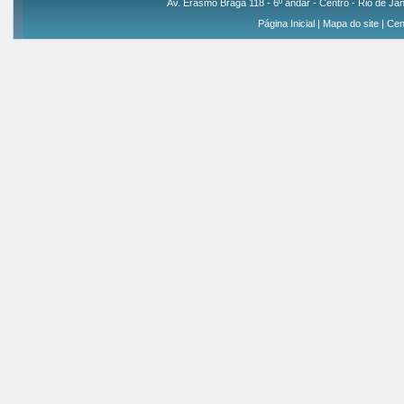
Av. Erasmo Braga 118 - 6º andar - Centro - Rio de Jan
Página Inicial
|
Mapa do site
|
Cen