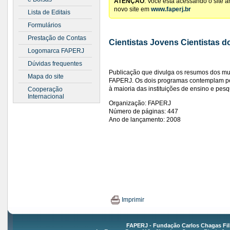
ATENÇÃO
: Você está acessando o site 
novo site em
www.faperj.br
Lista de Editais
Formulários
Prestação de Contas
Cientistas Jovens Cientistas 
Logomarca FAPERJ
Dúvidas frequentes
Publicação que divulga os resumos dos mu
Mapa do site
FAPERJ. Os dois programas contemplam pes
à maioria das instituições de ensino e pes
Cooperação
Internacional
Organização: FAPERJ
Número de páginas: 447
Ano de lançamento: 2008
Imprimir
FAPERJ - Fundação Carlos Chagas Fil