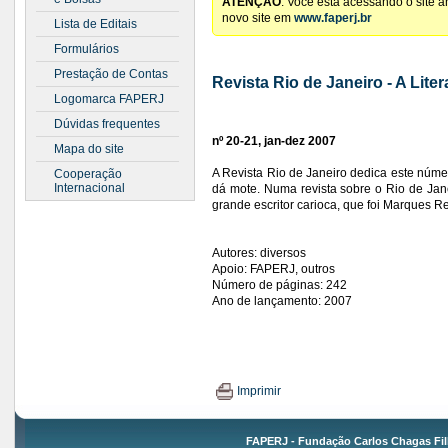
ATENÇÃO
: Você está acessando o site 
novo site em
www.faperj.br
Lista de Editais
Formulários
Prestação de Contas
Revista Rio de Janeiro - A Lite
Logomarca FAPERJ
Dúvidas frequentes
nº 20-21, jan-dez 2007
Mapa do site
A Revista Rio de Janeiro dedica este númer
Cooperação
Internacional
dá mote. Numa revista sobre o Rio de Ja
grande escritor carioca, que foi Marques R
Autores: diversos
Apoio: FAPERJ, outros
Número de páginas: 242
Ano de lançamento: 2007
Imprimir
FAPERJ - Fundação Carlos Chagas Fil