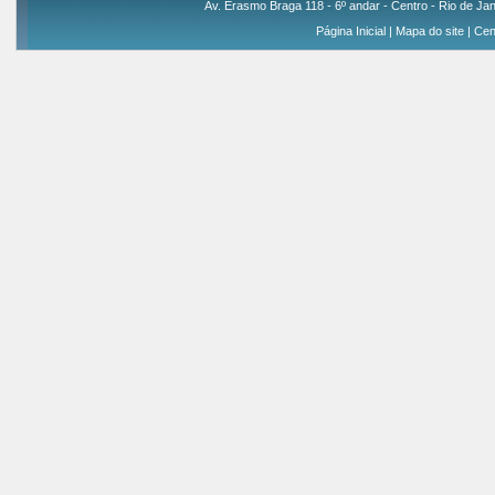
Av. Erasmo Braga 118 - 6º andar - Centro - Rio de Jan
Página Inicial
|
Mapa do site
|
Cen