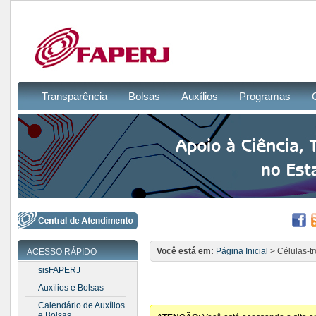
Transparência
Bolsas
Auxílios
Programas
Você está em:
Página Inicial
> Células-tr
ACESSO RÁPIDO
sisFAPERJ
Auxílios e Bolsas
Calendário de Auxílios
e Bolsas