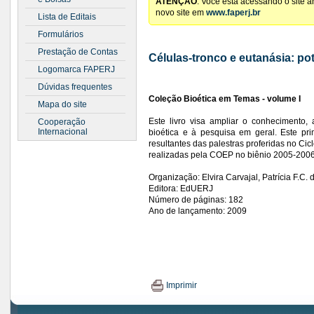
ATENÇÃO
: Você está acessando o site 
novo site em
www.faperj.br
Lista de Editais
Formulários
Prestação de Contas
Células-tronco e eutanásia: pot
Logomarca FAPERJ
Dúvidas frequentes
Coleção Bioética em Temas - volume I
Mapa do site
Este livro visa ampliar o conhecimento
Cooperação
Internacional
bioética e à pesquisa
em geral. Este
pri
resultantes das palestras proferidas no Ci
realizadas pela COEP no biênio 2005-2006
Organização: Elvira Carvajal, Patrícia F.C.
Editora: EdUERJ
Número de páginas: 182
Ano de lançamento: 2009
Imprimir