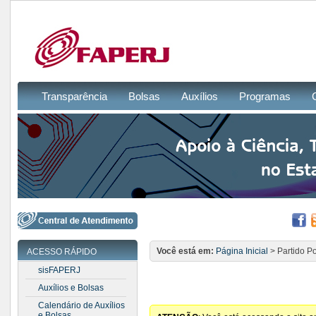
Transparência
Bolsas
Auxílios
Programas
Você está em:
Página Inicial
> Partido Po
ACESSO RÁPIDO
sisFAPERJ
Auxílios e Bolsas
Calendário de Auxílios
e Bolsas