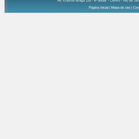
Av. Erasmo Braga 118 - 6º andar - Centro - Rio de Jan
Página Inicial
|
Mapa do site
|
Cen