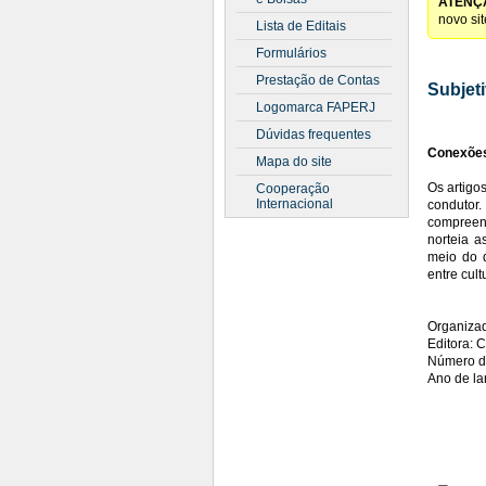
ATENÇ
novo si
Lista de Editais
Formulários
Prestação de Contas
Subjet
Logomarca FAPERJ
Dúvidas frequentes
Conexõe
Mapa do site
Os artigo
Cooperação
Internacional
condutor
compreen
norteia a
meio do d
entre cult
Organizad
Editora: 
Número d
Ano de l