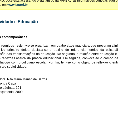
ÃO
: Você está acessando o site antigo da FAPERJ, as informações contidas aqui 
te em
www.faperj.br
ividade e Educação
s contemporâneas
s reunidos neste livro se organizam em quatro eixos matriciais, que procuram alin
. No primeiro deles, destaca-se o auxílio do referencial teórico da psicaná
são das transformações da educação. No segundo, a relação entre educação e 
s reflexões acerca da prática educacional. Em seguida, convoca-se o campo da 
iálogo com o cotidiano escolar. Por fim, tem-se como objeto de reflexão o ent
ura e subjetividade.
ora: Rita Maria Manso de Barros
Contra Capa
e páginas: 191
ançamento: 2009