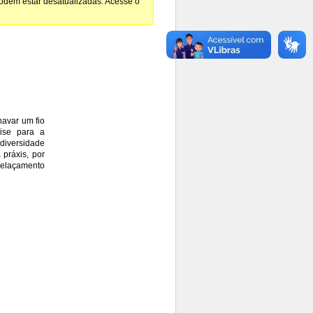
podem estar desatualizadas. Acesse o
havar um fio
lise para a
diversidade
práxis, por
relaçamento