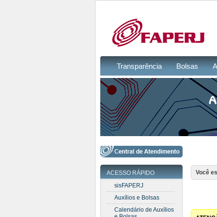
Transparência
Bolsas
A
Você es
ACESSO RÁPIDO
sisFAPERJ
Auxílios e Bolsas
Calendário de Auxílios
e Bolsas