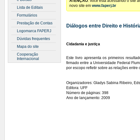
ATENÇÃO
: Você está acessando o site 
novo site em
www.faperj.br
Lista de Editais
Formulários
Prestação de Contas
Diálogos entre Direito e Históri
Logomarca FAPERJ
Dúvidas frequentes
Cidadania e justiça
Mapa do site
Cooperação
Este livro apresenta os primeiros result
Internacional
firmado entre a Universidade Federal Flum
por escopo refletir sobre as relações entre 
Organizadores: Gladys Sabina Ribeiro, Eds
Editora: UFF
Número de páginas: 398
Ano de lançamento: 2009