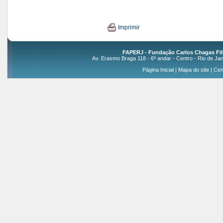
Imprimir
FAPERJ - Fundação Carlos Chagas Fil
Av. Erasmo Braga 118 - 6º andar - Centro - Rio de Jan
Página Inicial
|
Mapa do site
|
Cen