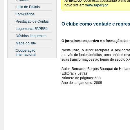
ATENÇÃO
: Você está acessando o site 
novo site em
www.faperj.br
Lista de Editais
Formulários
Prestação de Contas
O clube como vontade e repre
Logomarca FAPERJ
Dúvidas frequentes
O jornalismo esportivo e a formação das 
Mapa do site
Neste livro, o autor recupera a bibliogra
Cooperação
Internacional
através de fontes inéditas, uma análise re
suas transformações ao longo do século XX
Autor: Bernardo Borges Buarque de Holla
Editora: 7 Letras
Número de páginas: 588
Ano de lançamento: 2009