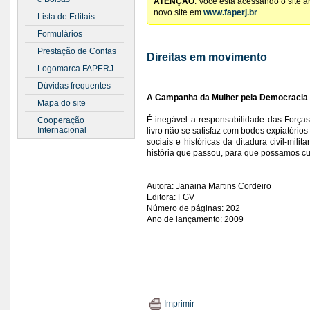
ATENÇÃO
: Você está acessando o site 
novo site em
www.faperj.br
Lista de Editais
Formulários
Prestação de Contas
Direitas em movimento
Logomarca FAPERJ
Dúvidas frequentes
A Campanha da Mulher pela Democracia e 
Mapa do site
É inegável a responsabilidade das Forças
Cooperação
Internacional
livro não se satisfaz com bodes expiatório
sociais e históricas da ditadura civil-mil
história que passou, para que possamos cult
Autora: Janaina Martins Cordeiro
Editora: FGV
Número de páginas: 202
Ano de lançamento: 2009
Imprimir