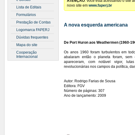
ATENÇÃO
: Você está acessando o site 
novo site em
www.faperj.br
Lista de Editais
Formulários
Prestação de Contas
A nova esquerda americana
Logomarca FAPERJ
Dúvidas frequentes
De
Port Huron
aos Weathermen (1960-19
Mapa do site
Os anos 1960 foram turbulentos em tod
Cooperação
Internacional
abalaram então o planeta foram, sem 
apareceram, com notável vigor, lutas 
revolucionárias nos campos da política, das
Autor: Rodrigo Farias de Sousa
Editora: FGV
Número de páginas: 307
Ano de lançamento: 2009