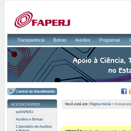
Transparência
Bolsas
Auxílios
Programas
Você está em:
Página Inicial
> A nova es
ACESSO RÁPIDO
sisFAPERJ
Auxílios e Bolsas
Calendário de Auxílios
e Bolsas