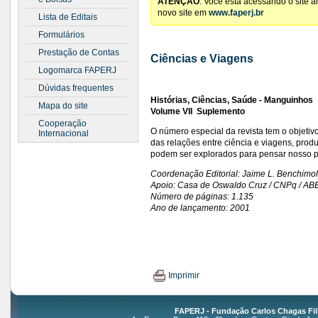
ATENÇÃO
: Você está acessando o site 
novo site em
www.faperj.br
Lista de Editais
Formulários
Prestação de Contas
Ciências e Viagens
Logomarca FAPERJ
Dúvidas frequentes
Histórias, Ciências, Saúde - Manguinhos
Mapa do site
Volume VII  Suplemento
Cooperação
O número especial da revista tem o objetiv
Internacional
das relações entre ciência e viagens, prod
podem ser explorados para pensar nosso p
Coordenação Editorial: Jaime L. Benchimol
Apoio: Casa de Oswaldo Cruz / CNPq / AB
Número de páginas: 1.135
Ano de lançamento: 2001
Imprimir
FAPERJ - Fundação Carlos Chagas Fil