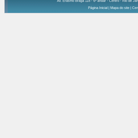
Av. Erasmo Braga 118 - 6º andar - Centro - Rio de Jan
Página Inicial
|
Mapa do site
|
Cen