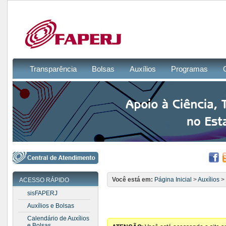
Transparência
Bolsas
Auxílios
Programas
Você está em:
Página Inicial
>
Auxílios
>
ACESSO RÁPIDO
sisFAPERJ
Auxílios e Bolsas
Calendário de Auxílios
e Bolsas