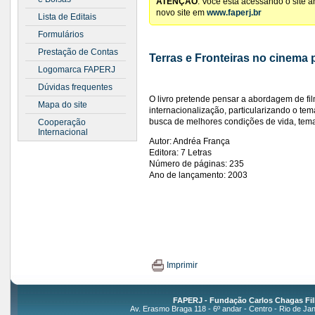
ATENÇÃO
: Você está acessando o site 
novo site em
www.faperj.br
Lista de Editais
Formulários
Prestação de Contas
Terras e Fronteiras no cinema
Logomarca FAPERJ
Dúvidas frequentes
O livro pretende pensar a abordagem de f
Mapa do site
internacionalização, particularizando o tem
busca de melhores condições de vida, tema
Cooperação
Internacional
Autor: Andréa França
Editora: 7 Letras
Número de páginas: 235
Ano de lançamento: 2003
Imprimir
FAPERJ - Fundação Carlos Chagas Fil
Av. Erasmo Braga 118 - 6º andar - Centro - Rio de Jan