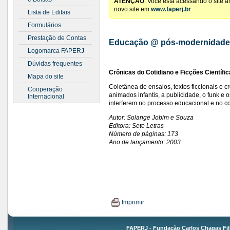
ATENÇÃO
: Você está acessando o site 
novo site em
www.faperj.br
Lista de Editais
Formulários
Prestação de Contas
Educação @ pós-modernidade
Logomarca FAPERJ
Dúvidas frequentes
Crônicas do Cotidiano e Ficções Científi
Mapa do site
Coletânea de ensaios, textos ficcionais e 
Cooperação
animados infantis, a publicidade, o funk e 
Internacional
interferem no processo educacional e no 
Autor: Solange Jobim e Souza
Editora: Sete Letras
Número de páginas: 173
Ano de lançamento: 2003
Imprimir
FAPERJ - Fundação Carlos Chagas Fil