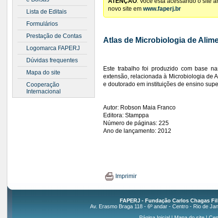
ATENÇÃO
: Você está acessando o site 
novo site em
www.faperj.br
Lista de Editais
Formulários
Prestação de Contas
Atlas de Microbiologia de Alim
Logomarca FAPERJ
Dúvidas frequentes
Este trabalho foi produzido com base na
Mapa do site
extensão, relacionada à Microbiologia de 
e doutorado em instituições de ensino supe
Cooperação
Internacional
Autor: Robson Maia Franco
Editora: Stamppa
Número de páginas: 225
Ano de lançamento: 2012
Imprimir
FAPERJ - Fundação Carlos Chagas Fil
Av. Erasmo Braga 118 - 6º andar - Centro - Rio de Jan
Página Inicial
|
Mapa do site
|
Cen