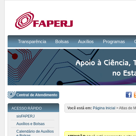
Transparência
Bolsas
Auxílios
Programas
Você está em:
Página Inicial
> Atlas de M
ACESSO RÁPIDO
sisFAPERJ
Auxílios e Bolsas
Calendário de Auxílios
e Bolsas