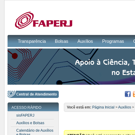
Transparência
Bolsas
Auxílios
Programas
Você está em:
Página Inicial
>
Auxílios
>
ACESSO RÁPIDO
sisFAPERJ
Auxílios e Bolsas
Calendário de Auxílios
e Bolsas