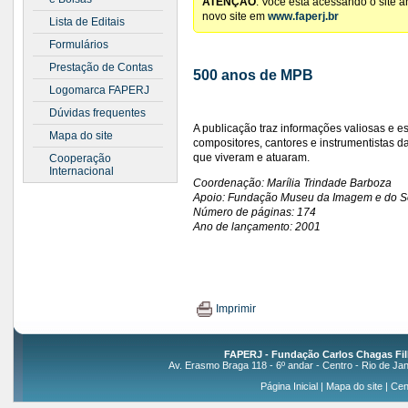
ATENÇÃO
: Você está acessando o site 
novo site em
www.faperj.br
Lista de Editais
Formulários
Prestação de Contas
500 anos de MPB
Logomarca FAPERJ
Dúvidas frequentes
A publicação traz informações valiosas e e
Mapa do site
compositores, cantores e instrumentistas da
que viveram e atuaram.
Cooperação
Internacional
Coordenação: Marília Trindade Barboza
Apoio: Fundação Museu da Imagem e do 
Número de páginas: 174
Ano de lançamento: 2001
Imprimir
FAPERJ - Fundação Carlos Chagas Fil
Av. Erasmo Braga 118 - 6º andar - Centro - Rio de Jan
Página Inicial
|
Mapa do site
|
Cen