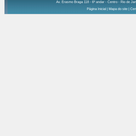
Av. Erasmo Braga 118 - 6º andar - Centro - Rio de Jan
Página Inicial
|
Mapa do site
|
Cen