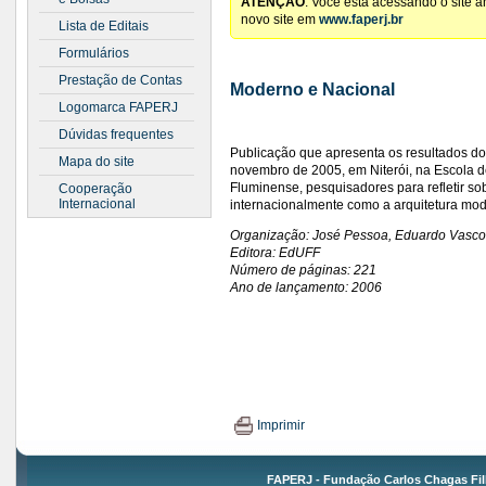
ATENÇÃO
: Você está acessando o site 
novo site em
www.faperj.br
Lista de Editais
Formulários
Prestação de Contas
Moderno e Nacional
Logomarca FAPERJ
Dúvidas frequentes
Publicação que apresenta os resultados 
Mapa do site
novembro de 2005, em Niterói, na Escola d
Fluminense, pesquisadores para refletir s
Cooperação
Internacional
internacionalmente como a arquitetura mode
Organização: José Pessoa, Eduardo Vascon
Editora: EdUFF
Número de páginas: 221
Ano de lançamento: 2006
Imprimir
FAPERJ - Fundação Carlos Chagas Fil