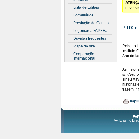
ATENÇ
Lista de Editais
novo si
Formulários
Prestação de Contas
PTIX e 
Logomarca FAPERJ
Dúvidas frequentes
Roberto L
Mapa do site
Instituto
Cooperação
Ano de l
Internacional
As histór
um Neurô
Irineu Xa
histórias
trazem in
Impri
FAP
Av. Erasmo Braga