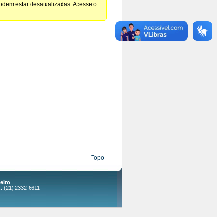
podem estar desatualizadas. Acesse o
Topo
eiro
x: (21) 2332-6611