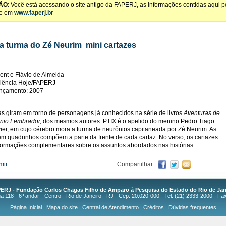
ÃO
: Você está acessando o site antigo da FAPERJ, as informações contidas aqui 
te em
www.faperj.br
a turma do Zé Neurim  mini cartazes
ent e Flávio de Almeida
 Ciência Hoje/FAPERJ
ançamento: 2007
ias giram em torno de personagens já conhecidos na série de livros
Aventuras de
nio Lembrador,
dos mesmos autores. PTIX é o apelido do menino Pedro Tiago
vier, em cujo cérebro mora a turma de neurônios capitaneada por Zé Neurim. As
 em quadrinhos compõem a parte da frente de cada cartaz. No verso, os cartazes
formações complementares sobre os assuntos abordados nas histórias.
mir
Compartilhar:
ERJ - Fundação Carlos Chagas Filho de Amparo à Pesquisa do Estado do Rio de Jan
 118 - 6º andar - Centro - Rio de Janeiro - RJ - Cep: 20.020-000 - Tel: (21) 2333-2000 - Fa
Página Inicial
|
Mapa do site
|
Central de Atendimento
|
Créditos
|
Dúvidas frequentes