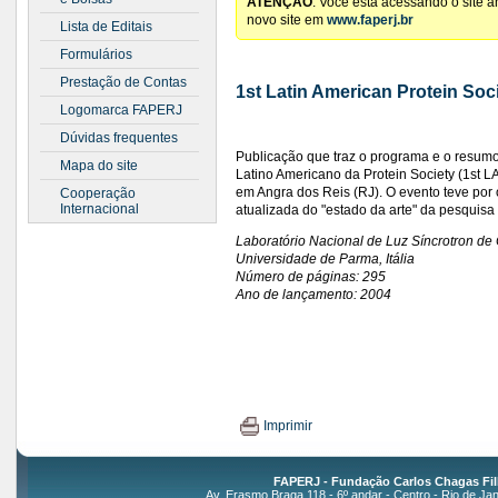
ATENÇÃO
: Você está acessando o site 
novo site em
www.faperj.br
Lista de Editais
Formulários
Prestação de Contas
1st Latin American Protein Soc
Logomarca FAPERJ
Dúvidas frequentes
Publicação que traz o programa e o resum
Mapa do site
Latino Americano da Protein Society (1st 
em Angra dos Reis (RJ). O evento teve por 
Cooperação
Internacional
atualizada do "estado da arte" da pesquisa
Laboratório Nacional de Luz Síncrotron de
Universidade de Parma, Itália
Número de páginas: 295
Ano de lançamento: 2004
Imprimir
FAPERJ - Fundação Carlos Chagas Fil
Av. Erasmo Braga 118 - 6º andar - Centro - Rio de Jan