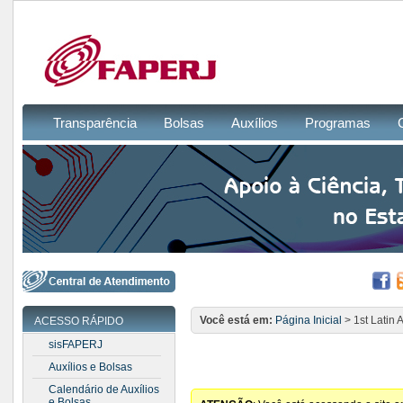
Transparência
Bolsas
Auxílios
Programas
Você está em:
Página Inicial
> 1st Latin 
ACESSO RÁPIDO
sisFAPERJ
Auxílios e Bolsas
Calendário de Auxílios
e Bolsas