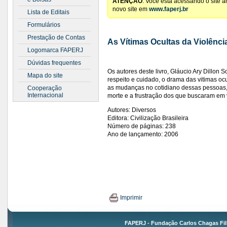
ATENÇÃO
: Você está acessando o site 
novo site em
www.faperj.br
Lista de Editais
Formulários
Prestação de Contas
As Vítimas Ocultas da Violênci
Logomarca FAPERJ
Dúvidas frequentes
Os autores deste livro, Gláucio Ary Dillo
Mapa do site
respeito e cuidado, o drama das vitimas ocu
as mudanças no cotidiano dessas pessoas
Cooperação
Internacional
morte e a frustração dos que buscaram em 
Autores: Diversos
Editora: Civilização Brasileira
Número de páginas: 238
Ano de lançamento: 2006
Imprimir
FAPERJ - Fundação Carlos Chagas Fil