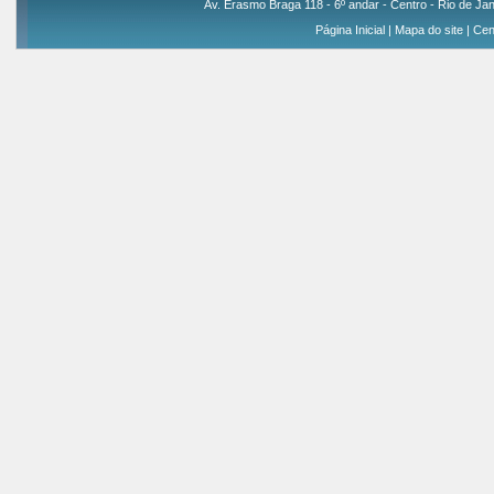
Av. Erasmo Braga 118 - 6º andar - Centro - Rio de Jan
Página Inicial
|
Mapa do site
|
Cen