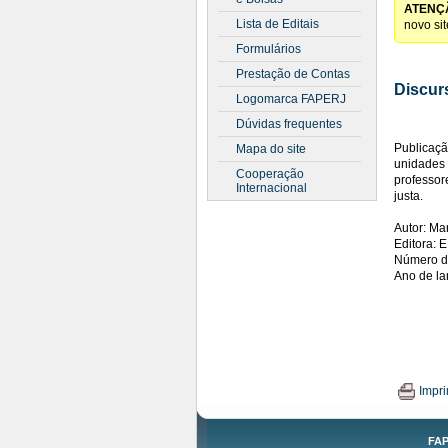
ATENÇ
Lista de Editais
novo si
Formulários
Prestação de Contas
Discur
Logomarca FAPERJ
Dúvidas frequentes
Publicaçã
Mapa do site
unidades 
Cooperação
professo
Internacional
justa.
Autor: Ma
Editora:
Número d
Ano de l
Impri
FAP