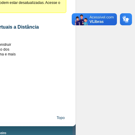
podem estar desatualizadas. Acesse o
tuais a Distância
nstruir
ão dos
na e mais
Topo
eiro