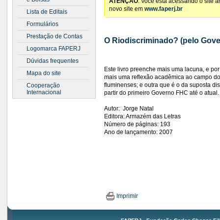
ATENÇÃO
: Você está acessando o site 
novo site em
www.faperj.br
Lista de Editais
Formulários
Prestação de Contas
O Riodiscriminado? (pelo Gove
Logomarca FAPERJ
Dúvidas frequentes
Este livro preenche mais uma lacuna, e por
Mapa do site
mais uma reflexão acadêmica ao campo dos
fluminenses; e outra que é o da suposta di
Cooperação
Internacional
partir do primeiro Governo FHC até o atual.
Autor: Jorge Natal
Editora: Armazém das Letras
Número de páginas: 193
Ano de lançamento: 2007
Imprimir