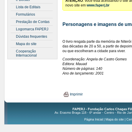
ATENÇÃO
: Você está acessando o site 
novo site em
www.faperj.br
Lista de Editais
Formulários
Prestação de Contas
Personagens e imagens de um
Logomarca FAPERJ
Dúvidas frequentes
O livro resgata parte da memória de Niteró
Mapa do site
das décadas de 20 a 50, a partir de depoi
ou que escolheram a cidade para viver.
Cooperação
Internacional
Coordenação: Angela de Castro Gomes
Editora: Mauad
Número de páginas: 140
Ano de lançamento: 2001
Imprimir
FAPERJ - Fundação Carlos Chagas Fil
Av. Erasmo Braga 118 - 6º andar - Centro - Rio de Jan
Página Inicial
|
Mapa do site
|
Cen