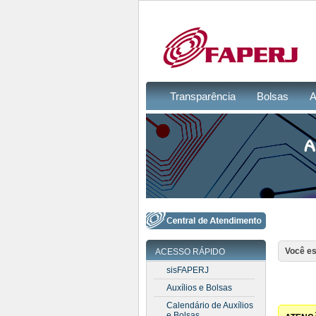
Transparência
Bolsas
A
Você es
ACESSO RÁPIDO
sisFAPERJ
Auxílios e Bolsas
Calendário de Auxílios
e Bolsas