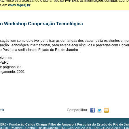
ÃO
: Você está acessando o site antigo da FAPERJ, as informações contidas aqui 
te em
www.faperj.br
ro Workshop Cooperação Tecnológica
icação tem como objetivo identificar as demandas dos trabalhos já existentes em 
ação Tecnológica Internacional, para estabelecer vínculos e parcerias com Unive
e Pesquisa sediados no Estado do Rio de Janeiro.
Diversos
APERJ
e páginas: 82
ançamento: 2001
mir
Compartilhar:
ERJ - Fundação Carlos Chagas Filho de Amparo à Pesquisa do Estado do Rio de Jan
 118 - 6º andar - Centro - Rio de Janeiro - RJ - Cep: 20.020-000 - Tel: (21) 2333-2000 - Fa