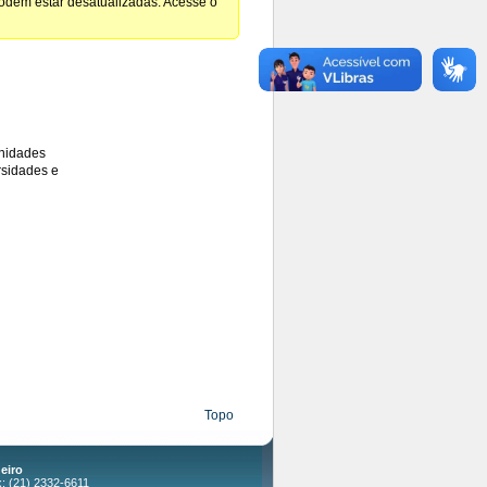
podem estar desatualizadas. Acesse o
unidades
rsidades e
Topo
eiro
x: (21) 2332-6611