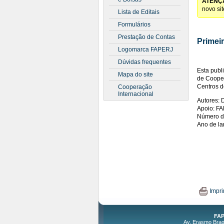
ATENÇ
novo si
Lista de Editais
Formulários
Prestação de Contas
Primei
Logomarca FAPERJ
Dúvidas frequentes
Esta publ
Mapa do site
de Cooper
Centros d
Cooperação
Internacional
Autores: 
Apoio: F
Número d
Ano de l
Impri
FAP
Av. Erasmo Braga