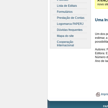
ATENÇ
novo si
Lista de Editais
Formulários
Prestação de Contas
Uma In
Logomarca FAPERJ
Dúvidas frequentes
Um dos pri
Mapa do site
estimar, a
possibili
Cooperação
Internacional
Autores: 
Editora:
Número d
Ano de l
Impri
FAP