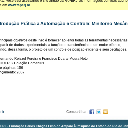
ÃO
: Você está acessando o site antigo da FAPERJ, as informações contidas aqui 
te em
www.faperj.br
trodução Prática a Automação e Controle: Minitorno Mecâ
ncipais objetivos deste livro é fornecer ao leitor todas as ferramentas necessárias
 partir de dados experimentais, a função de transferência de um motor elétrico,
tando, dessa forma, o projeto de um controle de posição eficiente e sem oscilações.
Fernando Reiszel Pereira e Francisco Duarte Moura Neto
 EDUERJ / Coleção Comenius
e páginas: 159
ançamento: 2007
mir
Compartilhar:
ERJ - Fundação Carlos Chagas Filho de Amparo à Pesquisa do Estado do Rio de Jan