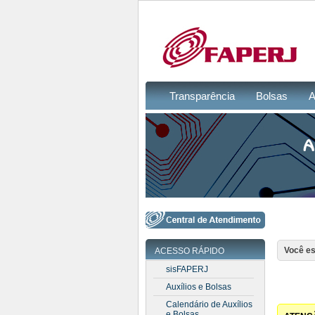
Transparência
Bolsas
A
Você es
ACESSO RÁPIDO
sisFAPERJ
Auxílios e Bolsas
Calendário de Auxílios
e Bolsas