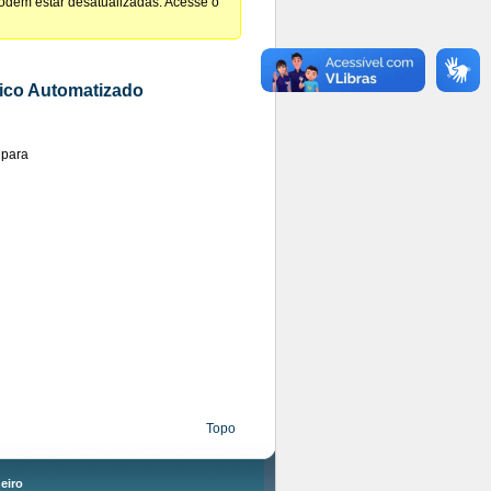
podem estar desatualizadas. Acesse o
nico Automatizado
 para
Topo
eiro