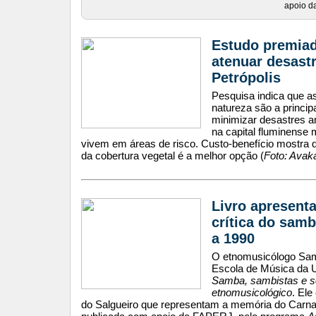
apoio d
Estudo premiad
atenuar desast
Petrópolis
Pesquisa indica que a
natureza são a principa
minimizar desastres a
na capital fluminense
vivem em áreas de risco. Custo-benefício mostra 
da cobertura vegetal é a melhor opção (
Foto: Avak
Livro apresenta
crítica do samb
a 1990
O etnomusicólogo Samu
Escola de Música da U
Samba, sambistas e s
etnomusicológico
. Ele
do Salgueiro que representam a memória do Carnava