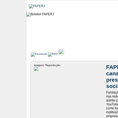
Imagem: Reprodução
FAP
cana
pres
soci
Fundaçã
nas red
quinta (
YouTube
como fo
institui
empresa