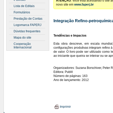
ATENÇÃO
: Você está acessando o site 
novo site em
www.faperj.br
Lista de Editais
Formulários
Prestação de Contas
Integração Refino-petroquímic
Logomarca FAPERJ
Dúvidas frequentes
Tendências e Impactos
Mapa do site
Esta obra descreve, em escala mundial
Cooperação
Internacional
configurações produtivas integram refino 
de valor. O livro pode ser utilizado como l
ao iniciante que queira se inteirar ou se a
Organizadores: Suzana Borschiver, Peter R
Editora: Publit
Número de páginas: 163
Ano de lançamento: 2012
Imprimir