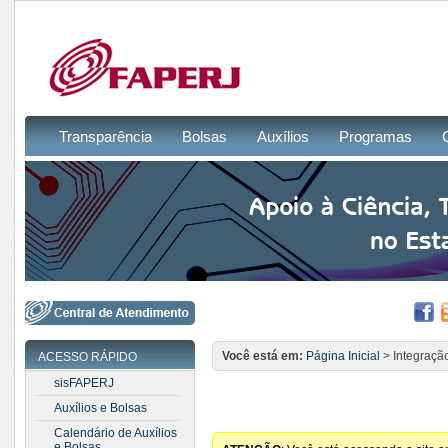
Transparência
Bolsas
Auxílios
Programas
Você está em:
Página Inicial
> Integraçã
ACESSO RÁPIDO
sisFAPERJ
Auxílios e Bolsas
Calendário de Auxílios
e Bolsas