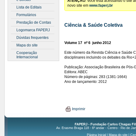
ATENÇÃO
: Você está acessando o site 
novo site em
www.faperj.br
Lista de Editais
Formulários
Prestação de Contas
Ciência & Saúde Coletiva
Logomarca FAPERJ
Dúvidas frequentes
Volume 17  nº 6  junho 2012
Mapa do site
Este número da Revista Ciência e Saúde Co
Cooperação
Internacional
disciplinares incluindo os debates da Rio+
Publicação: Associação Brasileira de Pós
Editora: ABEC
Número de páginas: 283 (1381-1664)
Ano de lançamento: 2012
Imprimir
FAPERJ - Fundação Carlos Chagas Fil
Av. Erasmo Braga 118 - 6º andar - Centro - Rio de Jan
Página Inicial
|
Mapa do site
|
Cen