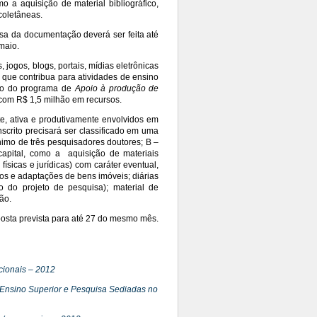
o a aquisição de material bibliográfico,
 coletâneas.
ssa da documentação deverá ser feita até
 maio.
 jogos, blogs, portais, mídias eletrônicas
– que contribua para atividades de ensino
ão do programa de
Apoio à produção de
a com R$ 1,5 milhão em recursos.
, ativa e produtivamente envolvidos em
scrito precisará ser classificado em uma
nimo de três pesquisadores doutores; B –
capital, como a aquisição de materiais
sicas e jurídicas) com caráter eventual,
os e adaptações de bens imóveis; diárias
do projeto de pesquisa); material de
ão.
oposta prevista para até 27 do mesmo mês.
ucionais – 2012
e Ensino Superior e Pesquisa Sediadas no