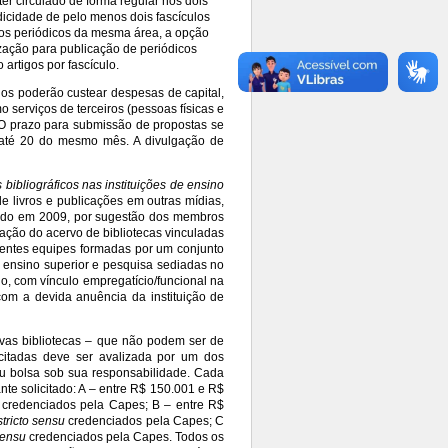
ter circulado de forma regular nos dois
dicidade de pelo menos dois fascículos
ros periódicos da mesma área, a opção
ização para publicação de periódicos
 artigos por fascículo.
dos poderão custear despesas de capital,
serviços de terceiros (pessoas físicas e
 O prazo para submissão de propostas se
a até 20 do mesmo mês. A divulgação de
bibliográficos nas instituições de ensino
de livros e publicações em outras mídias,
riado em 2009, por sugestão dos membros
ação do acervo de bibliotecas vinculadas
nentes equipes formadas por um conjunto
e ensino superior e pesquisa sediadas no
o, com vínculo empregatício/funcional na
com a devida anuência da instituição de
ivas bibliotecas – que não podem ser de
icitadas deve ser avalizada por um dos
ou bolsa sob sua responsabilidade. Cada
te solicitado: A – entre R$ 150.001 e R$
credenciados pela Capes; B – entre R$
stricto sensu
credenciados pela Capes; C
sensu
credenciados pela Capes. Todos os