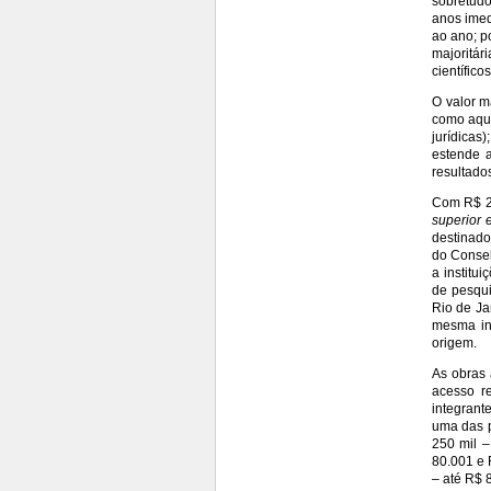
sobretudo
anos imed
ao ano; p
majoritár
científico
O valor m
como aqui
jurídicas
estende 
resultados
Com R$ 2 
superior 
destinado
do Consel
a institu
de pesqui
Rio de Ja
mesma ins
origem.
As obras 
acesso r
integrant
uma das p
250 mil 
80.001 e 
– até R$ 