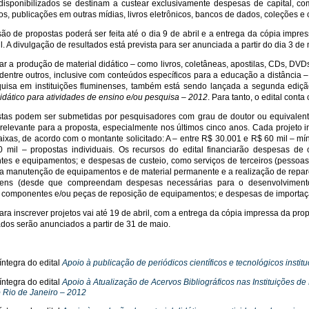
disponibilizados se destinam a custear exclusivamente despesas de capital, com
ros, publicações em outras mídias, livros eletrônicos, bancos de dados, coleções e
ão de propostas poderá ser feita até o dia 9 de abril e a entrega da cópia impre
l. A divulgação de resultados está prevista para ser anunciada a partir do dia 3 de
ar a produção de material didático – como livros, coletâneas, apostilas, CDs, DVDs,
 dentre outros, inclusive com conteúdos específicos para a educação a distância 
quisa em instituições fluminenses, também está sendo lançada a segunda ediç
didático para atividades de ensino e/ou pesquisa – 2012
. Para tanto, o edital cont
tas podem ser submetidas por pesquisadores com grau de doutor ou equivalente
relevante para a proposta, especialmente nos últimos cinco anos. Cada projeto in
aixas, de acordo com o montante solicitado: A – entre R$ 30.001 e R$ 60 mil – mí
 mil – propostas individuais. Os recursos do edital financiarão despesas de 
es e equipamentos; e despesas de custeio, como serviços de terceiros (pessoas fí
 a manutenção de equipamentos e de material permanente e a realização de repar
ens (desde que compreendam despesas necessárias para o desenvolvimento 
componentes e/ou peças de reposição de equipamentos; e despesas de importaç
ara inscrever projetos vai até 19 de abril, com a entrega da cópia impressa da pr
ados serão anunciados a partir de 31 de maio.
íntegra do edital
Apoio à publicação de periódicos científicos e tecnológicos instit
íntegra do edital
Apoio à Atualização de Acervos Bibliográficos nas Instituições d
 Rio de Janeiro – 2012