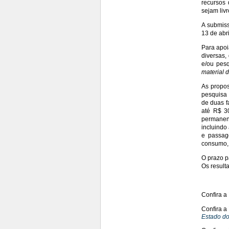
recursos 
sejam liv
A submiss
13 de abri
Para apoi
diversas,
e/ou pes
material 
As propos
pesquisa 
de duas f
até R$ 30
permanent
incluindo
e passag
consumo, 
O prazo p
Os result
Confira a 
Confira a 
Estado do