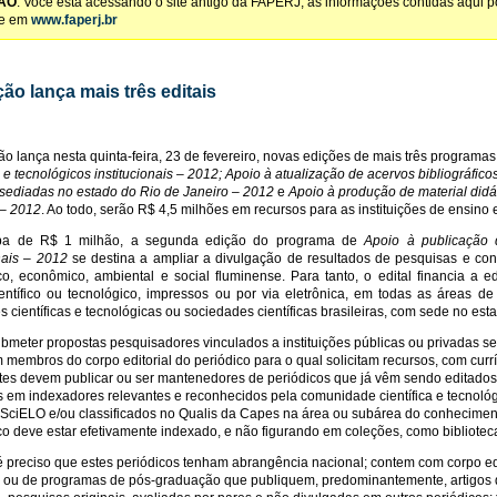
ÃO
: Você está acessando o site antigo da FAPERJ, as informações contidas aqui 
te em
www.faperj.br
ão lança mais três editais
o lança nesta quinta-feira, 23 de fevereiro, novas edições de mais três programas
s e tecnológicos institucionais – 2012; Apoio à atualização de acervos bibliográfico
sediadas no estado do Rio de Janeiro – 2012
e
Apoio à produção de material didát
 – 2012
. Ao todo, serão R$ 4,5 milhões em recursos para as instituições de ensino
a de R$ 1 milhão, a segunda edição do programa de
Apoio à publicação d
onais – 2012
se destina a ampliar a divulgação de resultados de pesquisas e contr
co, econômico, ambiental e social fluminense. Para tanto, o edital financia a 
ientífico ou tecnológico, impressos ou por via eletrônica, em todas as áreas d
es científicas e tecnológicas ou sociedades científicas brasileiras, com sede no est
meter propostas pesquisadores vinculados a instituições públicas ou privadas se
 membros do corpo editorial do periódico para o qual solicitam recursos, com curr
es devem publicar ou ser mantenedores de periódicos que já vêm sendo editados, 
 em indexadores relevantes e reconhecidos pela comunidade científica e tecnoló
SciELO e/ou classificados no Qualis da Capes na área ou subárea do conheciment
co deve estar efetivamente indexado, e não figurando em coleções, como bibliotec
preciso que estes periódicos tenham abrangência nacional; contem com corpo edi
, ou de programas de pós-graduação que publiquem, predominantemente, artigos d