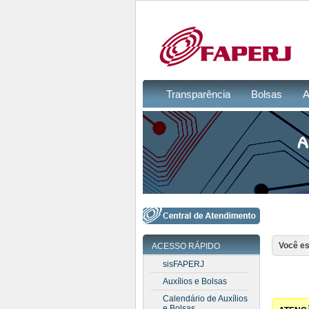
Transparência
Bolsas
A
Você es
ACESSO RÁPIDO
sisFAPERJ
Auxílios e Bolsas
Calendário de Auxílios
e Bolsas