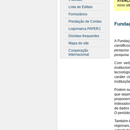
ATENÇ
novo si
Lista de Editais
Formulários
Prestação de Contas
Fundaç
Logomarca FAPERJ
Dúvidas frequentes
A Fundaçã
Mapa do site
científico
pesquisa 
Cooperação
Internacional
pesquisa
Com verb
instituci
tecnológi
caráter c
instituiçõ
Podem sub
que sejam
proponent
indexados
de dados 
O periódi
Também é 
regionais