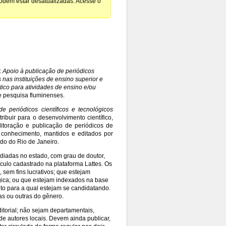
podem estar desatualizadas. Acesse o
:
Apoio à publicação de periódicos
s nas instituições de ensino superior e
ico para atividades de ensino e/ou
 e pesquisa fluminenses.
e periódicos científicos e tecnológicos
ibuir para o desenvolvimento científico,
editoração e publicação de periódicos de
e conhecimento, mantidos e editados por
ado do Rio de Janeiro.
diadas no estado, com grau de doutor,
ículo cadastrado na plataforma Lattes. Os
sem fins lucrativos; que estejam
gica; ou que estejam indexados na base
o para a qual estejam se candidatando.
as ou outras do gênero.
torial; não sejam departamentais,
e autores locais. Devem ainda publicar,