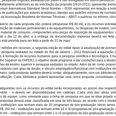
, pesquisas originais, avaliadas por pares e não divulgadas em outros periódicos; 
iatamente anteriores ao da solicitação da proposta (2010-2011); apresentar perio
ossuir
International Standard Serial Number
– ISSN; representar, em relação a out
ia de publicações por autores brasileiros; atender aos padrões mínimos de normal
s da Associação Brasileira de Normas Técnicas – ABNT; e publicar, no mínimo, cinco
áximo de cada proposta não poderá ultrapassar R$ 80 mil, e os recursos solicita
sição de materiais permanentes e de equipamentos; ou despesas de custeio, como 
); material de consumo, componentes e/ou peças de reposição de equipamentos.
até o dia 12 de abril, e a entrega da documentação impressa deverá ser feit
 está prevista para ser feita a partir de 31 de maio.
milhões em recursos, a segunda edição do edital
Apoio à atualização de acervos 
e pesquisa sediadas no estado do Rio de Janeiro – 2012
financiará a aquisição 
s à formação de recursos humanos para a pesquisa científica e tecnológica. C
ho Superior da FAPERJ, o objetivo deste programa é dar condições para a atualiz
ições de ensino superior e pesquisa sediadas no estado. Além de ter como propo
sadores com grau de doutor, e vínculo empregatício/funcional com instituições d
neiro, cada proposta também deverá contar, obrigatoriamente, com um bibliotecári
tituição. Cada biblioteca poderá apresentar uma única proposta consolidada, 
adquiridas com os recursos do edital serão incorporadas ao acervo das respect
estrito – e devem ser disponibilizadas em catálogo. Cada uma das obras sol
es da equipe, como relevante para a linha de pesquisa em que se situe projeto 
ropostas deverá estar classificada em uma de três faixas, de acordo com o montan
– instituições que tenham mais de 30 programas de pós-graduação
stricto sensu
R$ 150 mil – instituições que tenham entre 16 e 30 programas de pós-graduação
80 mil – instituições que tenham entre 1 e 15 programas de pós-graduação
stricto 