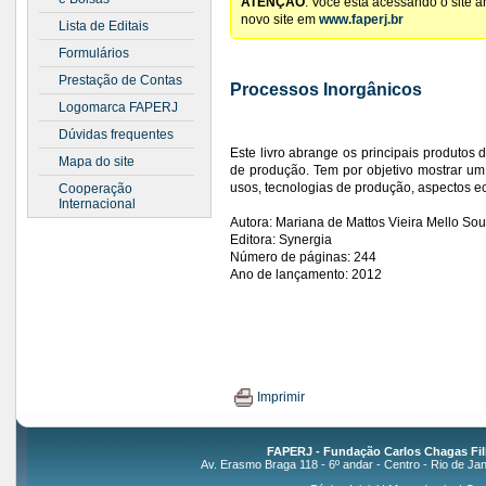
ATENÇÃO
: Você está acessando o site 
novo site em
www.faperj.br
Lista de Editais
Formulários
Prestação de Contas
Processos Inorgânicos
Logomarca FAPERJ
Dúvidas frequentes
Este livro abrange os principais produtos 
Mapa do site
de produção. Tem por objetivo mostrar um
usos, tecnologias de produção, aspectos 
Cooperação
Internacional
Autora: Mariana de Mattos Vieira Mello So
Editora: Synergia
Número de páginas: 244
Ano de lançamento: 2012
Imprimir
FAPERJ - Fundação Carlos Chagas Fil
Av. Erasmo Braga 118 - 6º andar - Centro - Rio de Jan