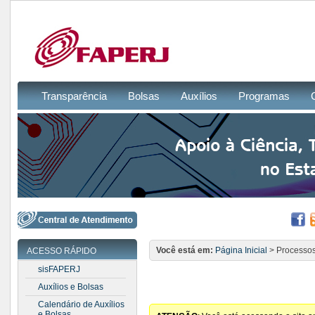
Transparência
Bolsas
Auxílios
Programas
Você está em:
Página Inicial
> Processos
ACESSO RÁPIDO
sisFAPERJ
Auxílios e Bolsas
Calendário de Auxílios
e Bolsas