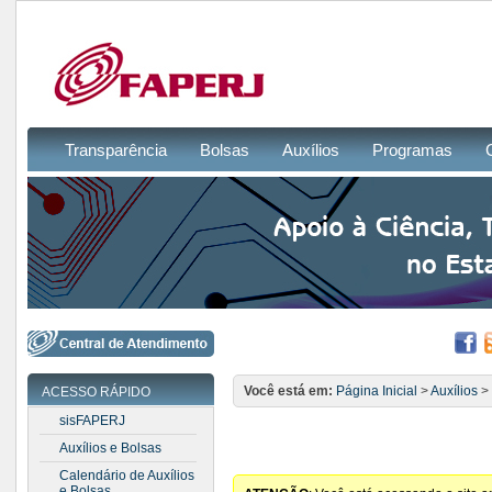
Transparência
Bolsas
Auxílios
Programas
Você está em:
Página Inicial
>
Auxílios
>
ACESSO RÁPIDO
sisFAPERJ
Auxílios e Bolsas
Calendário de Auxílios
e Bolsas