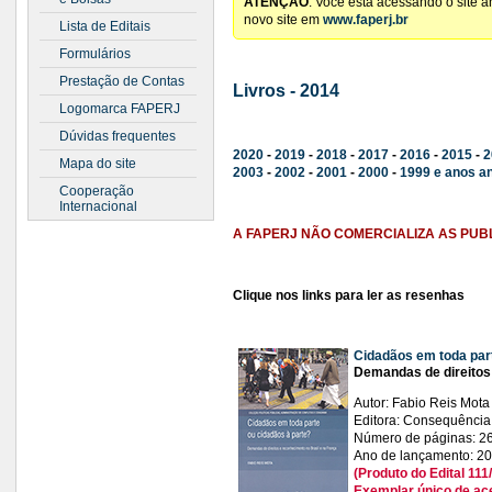
ATENÇÃO
: Você está acessando o site 
novo site em
www.faperj.br
Lista de Editais
Formulários
Prestação de Contas
Livros - 2014
Logomarca FAPERJ
Dúvidas frequentes
2020
-
2019
-
2018
-
2017
-
2016
-
2015
-
2
Mapa do site
2003
-
2002
-
2001
-
2000
-
1999 e anos a
Cooperação
Internacional
A FAPERJ NÃO COMERCIALIZA AS PUB
Clique nos links para ler as resenhas
Cidadãos em toda part
Demandas de direitos
Autor: Fabio Reis Mota
Editora: Consequência
Número de páginas: 2
Ano de lançamento: 2
(Produto do Edital 1
Exemplar único de ac