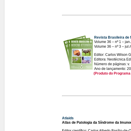
Revista Brasileira de 
Volume 36 – nº 1 – jan.
Volume 36 – nº 3 – jul.
Editor: Carlos Wilson
Editora: Neotécnica Ed
Número de páginas: v. 1,
Ano de lançamento: 2
(Produto do Programa Apoio à Pub
Atlaids
Atlas de Patologia da Síndrome da Imunod
Editor científico: Carlos Alberto Basílio-de-O