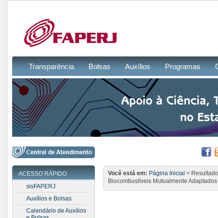
Transparência
Bolsas
Auxílios
Programas
Você está em:
Página Inicial
> Resultado
ACESSO RÁPIDO
Biocombustíveis Mutualmente Adaptados 
sisFAPERJ
Auxílios e Bolsas
Calendário de Auxílios
e Bolsas