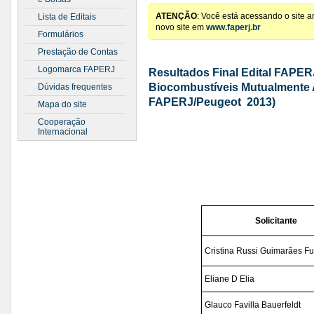
ATENÇÃO
: Você está acessando o site 
Lista de Editais
novo site em
www.faperj.br
Formulários
Prestação de Contas
Logomarca FAPERJ
Resultados Final Edital FAPER
Biocombustíveis Mutualmente 
Dúvidas frequentes
FAPERJ/Peugeot  2013)
Mapa do site
Cooperação
Internacional
Solicitante
Cristina Russi Guimarães Fu
Eliane D Elia
Glauco Favilla Bauerfeldt