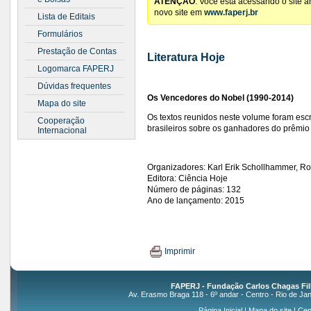
ATENÇÃO
: Você está acessando o site 
novo site em
www.faperj.br
Lista de Editais
Formulários
Prestação de Contas
Literatura Hoje
Logomarca FAPERJ
Dúvidas frequentes
Os Vencedores do Nobel (1990-2014)
Mapa do site
Os textos reunidos neste volume foram escr
Cooperação
brasileiros sobre os ganhadores do prêmio
Internacional
Organizadores: Karl Erik Schollhammer, Ro
Editora: Ciência Hoje
Número de páginas: 132
Ano de lançamento: 2015
Imprimir
FAPERJ - Fundação Carlos Chagas Fil
Av. Erasmo Braga 118 - 6º andar - Centro - Rio de Jan
Página Inicial
|
Mapa do site
|
Cen