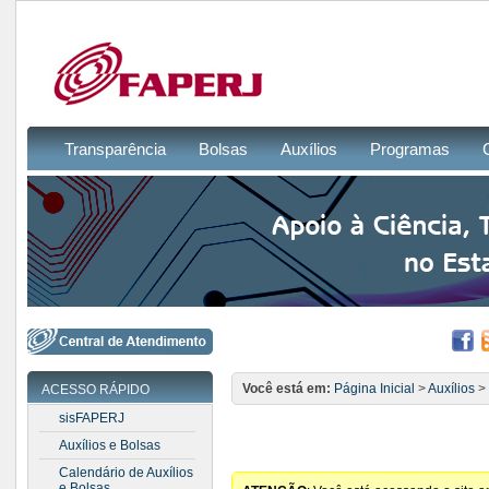
Transparência
Bolsas
Auxílios
Programas
Você está em:
Página Inicial
>
Auxílios
>
ACESSO RÁPIDO
sisFAPERJ
Auxílios e Bolsas
Calendário de Auxílios
e Bolsas