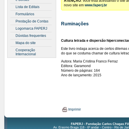
ATENÇÃO
: Você está acessando o site 
novo site em
www.faperj.br
Lista de Editais
Formulários
Prestação de Contas
Ruminações
Logomarca FAPERJ
Dúvidas frequentes
Cultura letrada e dispersão hiperconecta
Mapa do site
Este livro indaga acerca de certos dilema
Cooperação
do que se costuma chamar de cultura letr
Internacional
Autora: Maria Cristina Franco Ferraz
Editora: Garamond
Número de páginas: 164
Ano de lançamento: 2015
Imprimir
FAPERJ - Fundação Carlos Chagas Fil
Av. Erasmo Braga 118 - 6º andar - Centro - Rio de Jan