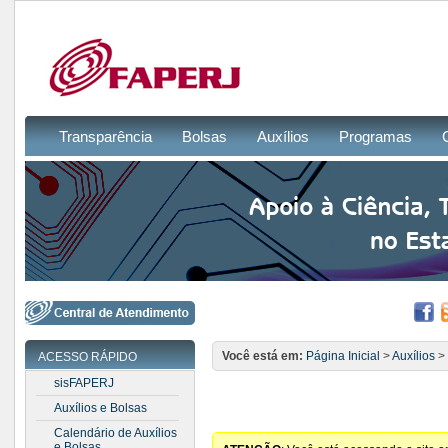
Transparência
Bolsas
Auxílios
Programas
Você está em:
Página Inicial
>
Auxílios
>
ACESSO RÁPIDO
sisFAPERJ
Auxílios e Bolsas
Calendário de Auxílios
e Bolsas