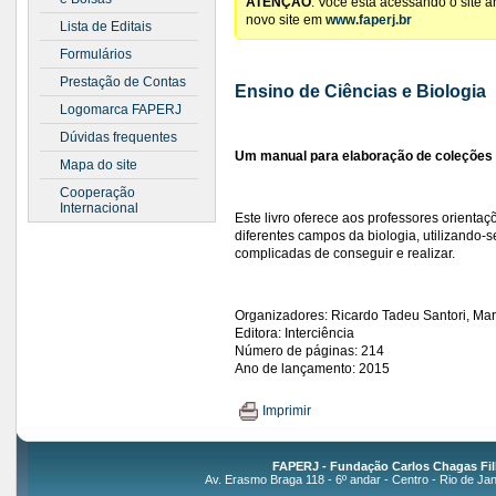
ATENÇÃO
: Você está acessando o site 
novo site em
www.faperj.br
Lista de Editais
Formulários
Prestação de Contas
Ensino de Ciências e Biologia
Logomarca FAPERJ
Dúvidas frequentes
Um manual para elaboração de coleções 
Mapa do site
Cooperação
Internacional
Este livro oferece aos professores orientaç
diferentes campos da biologia, utilizando-s
complicadas de conseguir e realizar.
Organizadores: Ricardo Tadeu Santori, Ma
Editora: Interciência
Número de páginas: 214
Ano de lançamento: 2015
Imprimir
FAPERJ - Fundação Carlos Chagas Fil
Av. Erasmo Braga 118 - 6º andar - Centro - Rio de Jan