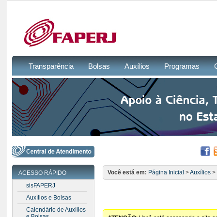
Transparência
Bolsas
Auxílios
Programas
Você está em:
Página Inicial
>
Auxílios
>
ACESSO RÁPIDO
sisFAPERJ
Auxílios e Bolsas
Calendário de Auxílios
e Bolsas