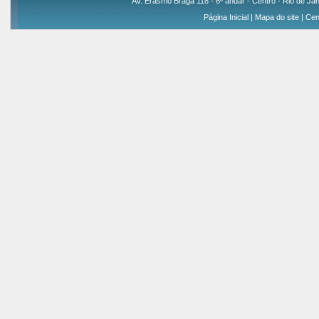
Av. Erasmo Braga 118 - 6º andar - Centro - Rio de Jan
Página Inicial
|
Mapa do site
|
Cen