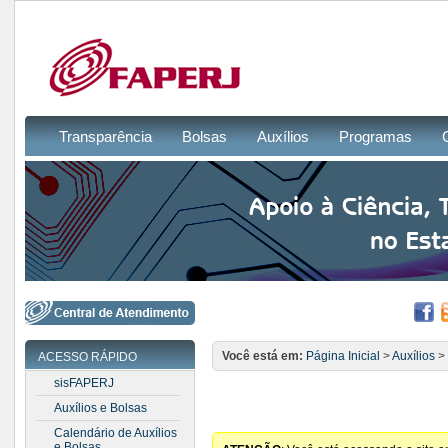
Transparência
Bolsas
Auxílios
Programas
Você está em:
Página Inicial
>
Auxílios
>
ACESSO RÁPIDO
sisFAPERJ
Auxílios e Bolsas
Calendário de Auxílios
e Bolsas