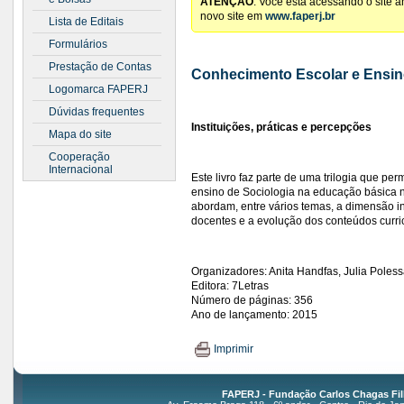
ATENÇÃO
: Você está acessando o site 
novo site em
www.faperj.br
Lista de Editais
Formulários
Prestação de Contas
Conhecimento Escolar e Ensin
Logomarca FAPERJ
Dúvidas frequentes
Instituições, práticas e percepções
Mapa do site
Cooperação
Internacional
Este livro faz parte de uma trilogia que pe
ensino de Sociologia na educação básica no
abordam, entre vários temas, a dimensão ins
docentes e a evolução dos conteúdos curri
Organizadores: Anita Handfas, Julia Poles
Editora: 7Letras
Número de páginas: 356
Ano de lançamento: 2015
Imprimir
FAPERJ - Fundação Carlos Chagas Fil