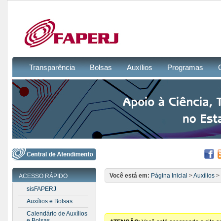
Transparência
Bolsas
Auxílios
Programas
Você está em:
Página Inicial
>
Auxílios
>
ACESSO RÁPIDO
sisFAPERJ
Auxílios e Bolsas
Calendário de Auxílios
e Bolsas