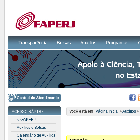
Transparência
Bolsas
Auxílios
Programas
Você está em:
Página Inicial
>
Auxílios
>
ACESSO RÁPIDO
sisFAPERJ
Auxílios e Bolsas
Calendário de Auxílios
e Bolsas