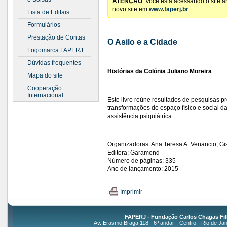
ATENÇÃO
: Você está acessando o site 
novo site em
www.faperj.br
Lista de Editais
Formulários
Prestação de Contas
O Asilo e a Cidade
Logomarca FAPERJ
Dúvidas frequentes
Histórias da Colônia Juliano Moreira
Mapa do site
Cooperação
Internacional
Este livro reúne resultados de pesquisas p
transformações do espaço físico e social da
assistência psiquiátrica.
Organizadoras: Ana Teresa A. Venancio, Gi
Editora: Garamond
Número de páginas: 335
Ano de lançamento: 2015
Imprimir
FAPERJ - Fundação Carlos Chagas Fil
Av. Erasmo Braga 118 - 6º andar - Centro - Rio de Jan