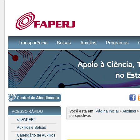
Transparência
Bolsas
Auxílios
Programas
Você está em:
Página Inicial
>
Auxílios
>
ACESSO RÁPIDO
perspectivas
sisFAPERJ
Auxílios e Bolsas
Calendário de Auxílios
e Bolsas