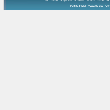
Av. Erasmo Braga 118 - 6º andar - Centro - Rio de Jan
Página Inicial
|
Mapa do site
|
Cen