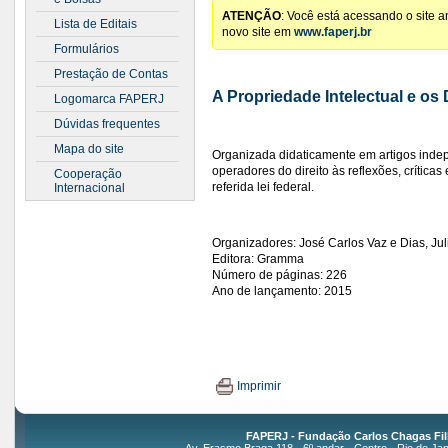
ATENÇÃO
: Você está acessando o site 
Lista de Editais
novo site em
www.faperj.br
Formulários
Prestação de Contas
A Propriedade Intelectual e os
Logomarca FAPERJ
Dúvidas frequentes
Mapa do site
Organizada didaticamente em artigos indep
operadores do direito às reflexões, críticas
Cooperação
referida lei federal.
Internacional
Organizadores: José Carlos Vaz e Dias, Ju
Editora: Gramma
Número de páginas: 226
Ano de lançamento: 2015
Imprimir
FAPERJ - Fundação Carlos Chagas Fil